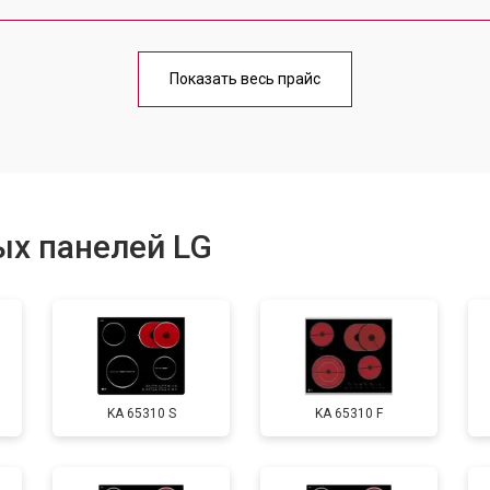
от 140 мин
о
Показать весь прайс
от 100 мин
о
от 100 мин
о
ых панелей LG
от 60 мин
о
KA 65310 S
KA 65310 F