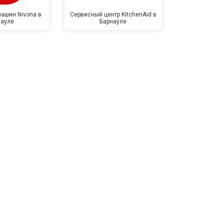
ашин Nivona в
Сервисный центр KitchenAid в
Сервисный 
науле
Барнауле
Бар