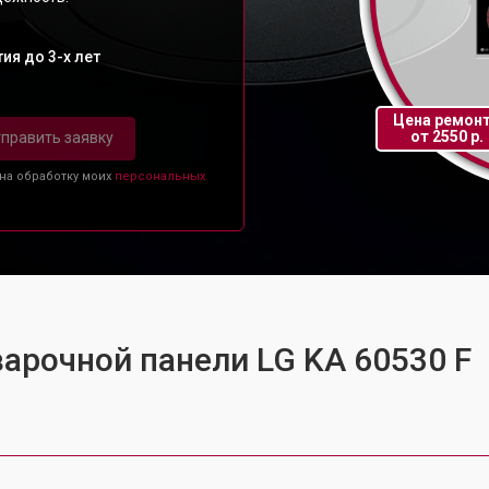
ия до 3-х лет
Цена ремон
от 2550 р.
править заявку
 на обработку моих
персональных
варочной панели LG KA 60530 F