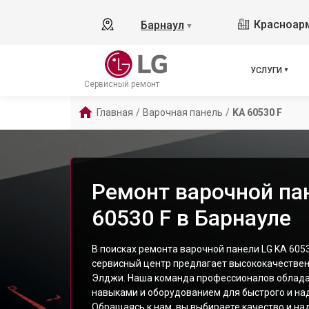
Красноарм
Барнаул
▼
УСЛУГИ
Сервисный ремонт
Главная
/
Варочная панель
/
KA 60530 F
Ремонт варочной па
60530 F в Барнауле
В поисках ремонта варочной панели LG KA 605
сервисный центр предлагает высококачествен
Элджи. Наша команда профессионалов облад
навыками и оборудованием для быстрого и на
Обращаясь к нам, вы выбираете качество и на