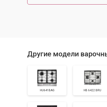
Замена панели управления
Ремонт модуля управления
Ремонт инвертора
Другие модели варочн
Разблокировка
HU641BAG
HB 6422 BRU