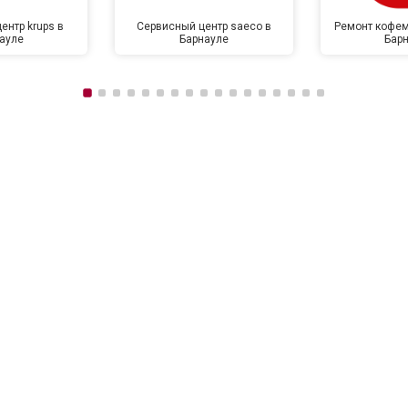
ентр krups в
Сервисный центр saeco в
Ремонт кофем
ауле
Барнауле
Бар