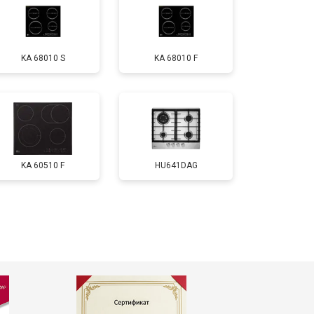
KA 68010 S
KA 68010 F
KA 60510 F
HU641DAG