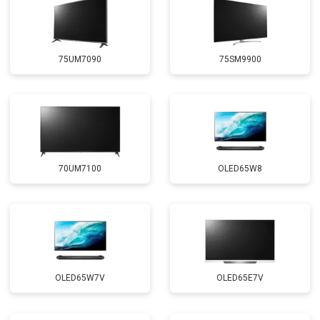
75UM7090
75SM9900
70UM7100
OLED65W8
OLED65W7V
OLED65E7V