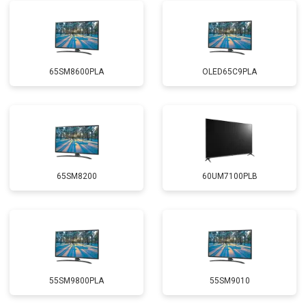
65SM8600PLA
OLED65C9PLA
65SM8200
60UM7100PLB
55SM9800PLA
55SM9010