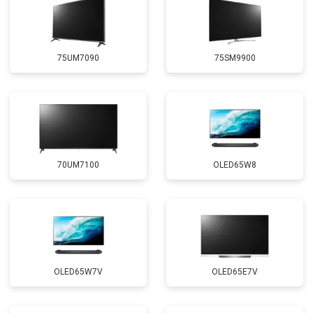
75UM7090
75SM9900
70UM7100
OLED65W8
OLED65W7V
OLED65E7V