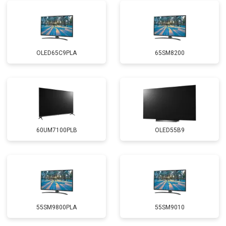
OLED65C9PLA
65SM8200
60UM7100PLB
OLED55B9
55SM9800PLA
55SM9010