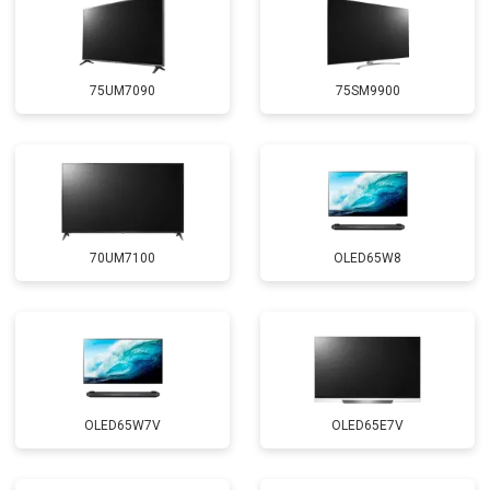
75UM7090
75SM9900
70UM7100
OLED65W8
OLED65W7V
OLED65E7V