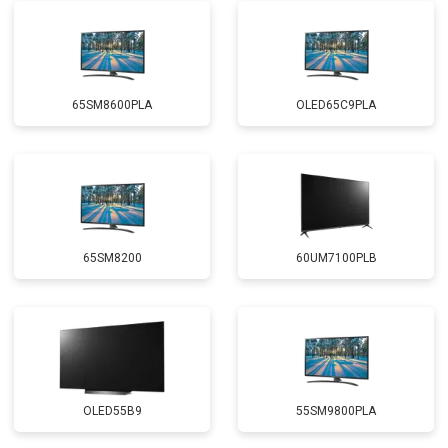
65SM8600PLA
OLED65C9PLA
65SM8200
60UM7100PLB
OLED55B9
55SM9800PLA