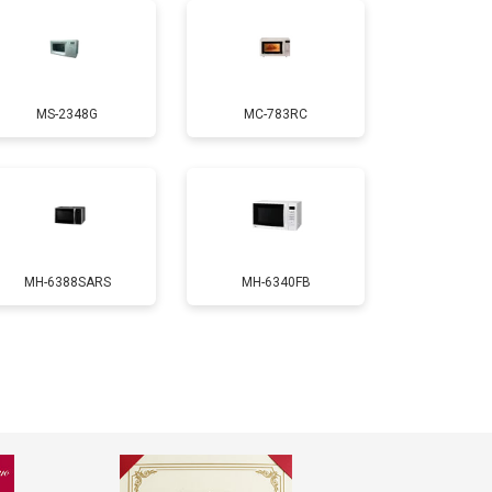
т 4500 ₽
Заказать
MS-2348G
MC-783RC
т 2400 ₽
Заказать
MH-6388SARS
MH-6340FB