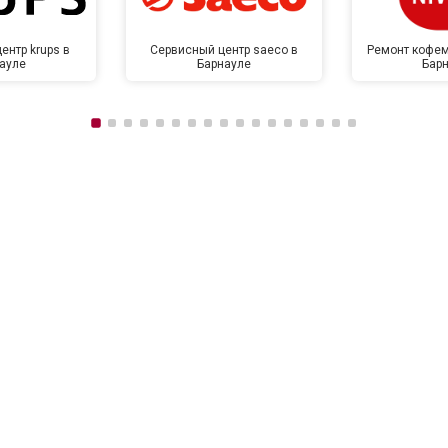
ентр krups в
Сервисный центр saeco в
Ремонт кофем
ауле
Барнауле
Бар