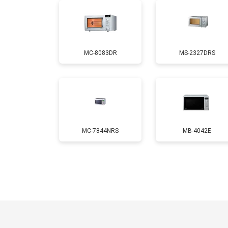
Ремонт платы управления (восстан
MC-8083DR
MS-2327DRS
Замена лампочки
MC-7844NRS
MB-4042E