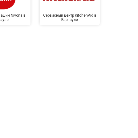
ашин Nivona в
Сервисный центр KitchenAid в
Сервисный 
науле
Барнауле
Бар