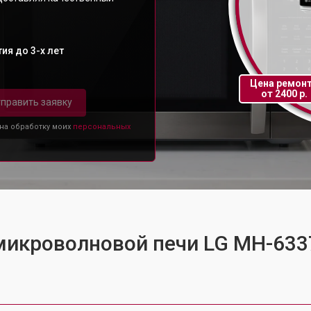
ия до 3-х лет
Цена ремон
от 2400 р.
править заявку
 на обработку моих
персональных
 микроволновой печи LG MH-63