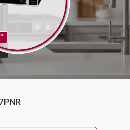
та
37PNR