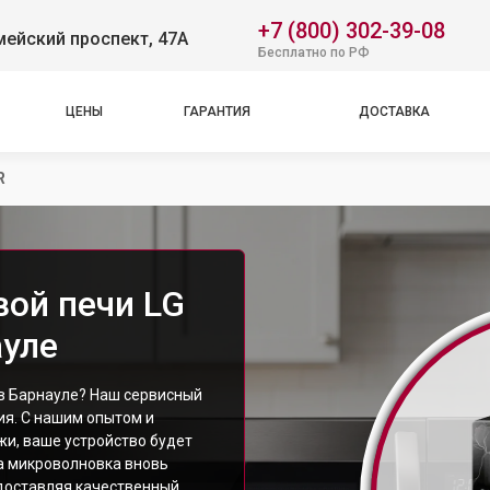
+7 (800) 302-39-08
ейский проспект, 47А
Бесплатно по РФ
ЦЕНЫ
ГАРАНТИЯ
ДОСТАВКА
R
ой печи LG
ауле
в Барнауле? Наш сервисный
я. С нашим опытом и
и, ваше устройство будет
ша микроволновка вновь
доставляя качественный