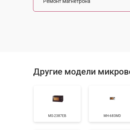
Ремонт магнетрона
Ремонт механизма открывания две
Ремонт двигателя поддона
Замена силового трансформатора
Другие модели микров
Замена ТЭН
Замена таймера
MS-2387EB
MH-683MD
Замена конденсатора