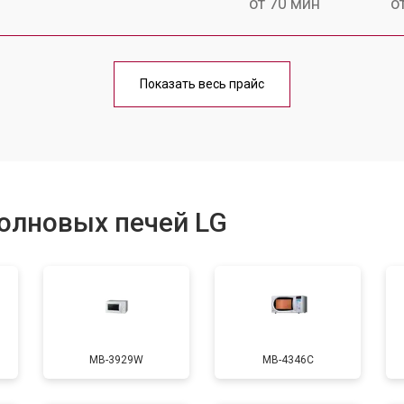
от 70 мин
о
ри
от 100 мин
о
Показать весь прайс
от 70 мин
о
от 90 мин
о
олновых печей LG
от 60 мин
о
от 80 мин
о
MB-3929W
MB-4346C
от 70 мин
о