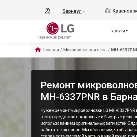
Красноарм
Барнаул
▼
УСЛУГИ
Сервисный ремонт
Главная
/
Микроволновая печь
/
MH-6337PN
Ремонт микроволнов
MH-6337PNR в Барн
Нужен ремонт микроволновки LG MH-6337PNR 
центр предлагает надежные и быстрые решени
использованием оригинальных запчастей Элдж
работать как новое. Мы обеспечим, чтобы ва
стала неотъемлемой частью вашей кухни, пре