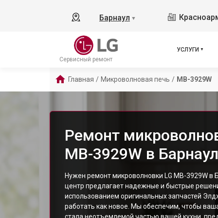
Красноарм
Барнаул
▼
УСЛУГИ
Сервисный ремонт
Главная
/
Микроволновая печь
/
MB-3929W
Ремонт микроволнов
MB-3929W в Барнау
Нужен ремонт микроволновки LG MB-3929W в 
центр предлагает надежные и быстрые решени
использованием оригинальных запчастей Элдж
работать как новое. Мы обеспечим, чтобы ва
стала неотъемлемой частью вашей кухни, пре