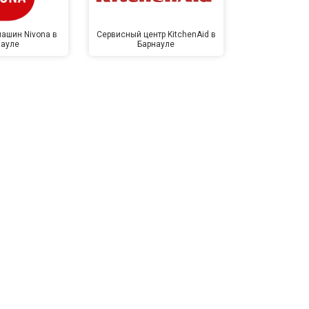
ашин Nivona в
Сервисный центр KitchenAid в
Сервисный 
науле
Барнауле
Бар