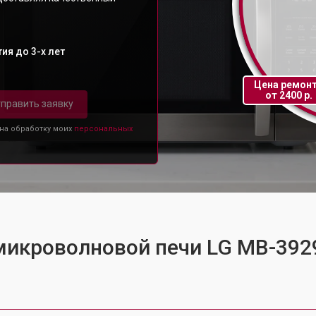
ия до 3-х лет
Цена ремон
от 2400 р.
править заявку
 на обработку моих
персональных
 микроволновой печи LG MB-39