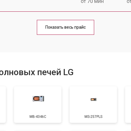
от 70 мин
о
ри
от 100 мин
о
Показать весь прайс
от 70 мин
о
от 90 мин
о
олновых печей LG
от 60 мин
о
от 80 мин
о
MB-4346C
MS-257PLS
от 70 мин
о