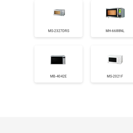
Ремонт платы управления (восстан
MS-2327DRS
MH-6688NL
Замена лампочки
MB-4042E
MS-2021F