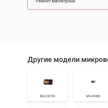
Ремонт магнетрона
Ремонт механизма открывания две
Ремонт двигателя поддона
Замена силового трансформатора
Другие модели микров
Замена ТЭН
Замена таймера
MS-2387EB
MH-683MD
Замена конденсатора