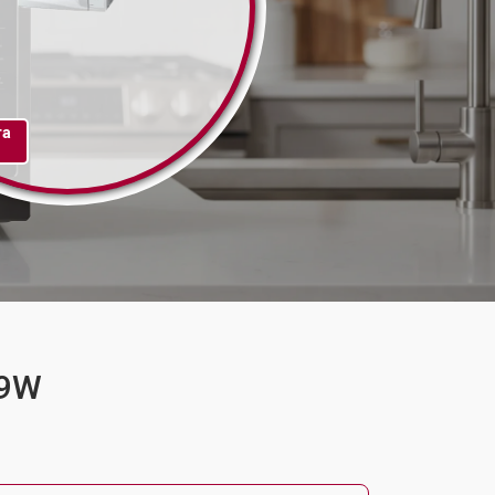
та
29W