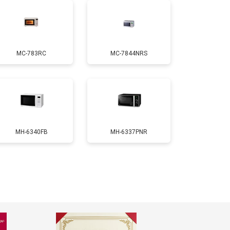
т 4500 ₽
Заказать
MC-783RC
MC-7844NRS
т 2400 ₽
Заказать
MH-6340FB
MH-6337PNR