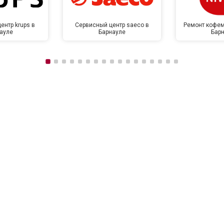
ентр krups в
Сервисный центр saeco в
Ремонт кофем
ауле
Барнауле
Бар