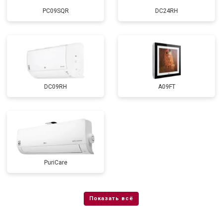
PC09SQR
DC24RH
DC09RH
A09FT
PuriCare