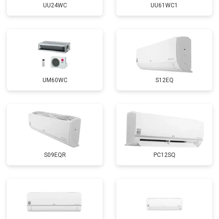
UU24WC
UU61WC1
UM60WC
S12EQ
S09EQR
PC12SQ