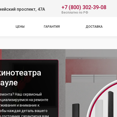
+7 (800) 302-39-08
ейский проспект, 47А
Бесплатно по РФ
ЦЕНЫ
ГАРАНТИЯ
ДОСТАВКА
кинотеатра
ауле
емонта? Наш сервисный
пециализируемся на ремонте
уживания и внимание к
тобы каждая деталь вашего
 состояния, гарантируя вам