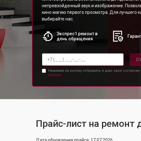
непревзойденный звук и изображение. Позвол
кино магию первого просмотра. Для лучшего к
выбирайте нас.
Экспрес1 ремонт в
Гарант
день обращения
От
Нажимая на кнопку отправить я даю свое согласие
данных.
Прайс-лист на ремонт
Дата обновления прайса: 17.07.2026