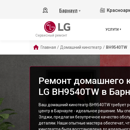
Красноарм
Барнаул
▼
УСЛУГИ
Сервисный ремонт
Главная
/
Домашний кинотеатр
/
BH9540TW
Ремонт домашнего 
LG BH9540TW в Барн
Ваш домашний кинотеатр BH9540TW требует р
центр в Барнауле - идеальное решение. Мы с
Элджи, предлагая безупречное качество обсл
деталям. Наши опытные мастера обеспечат, ч
кинотеатра была восстановлена до идеального