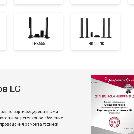
LHB655
LHB655NK
ов LG
ительно сертифицированными
зательное регулярное обучение
проведения ремонта техники