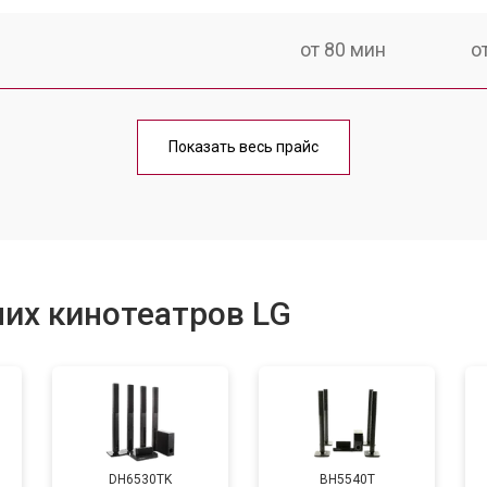
от 80 мин
о
овление)
от 100 мин
о
Показать весь прайс
от 80 мин
о
от 80 мин
о
их кинотеатров LG
от 60 мин
о
DH6530TK
BH5540T