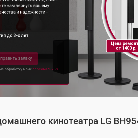
ьте нам вернуть вашему
ачества и надежности -
ия до 3-х лет
Цена ремон
от 1400 р.
править заявку
 на обработку моих
персональных
 домашнего кинотеатра LG BH9