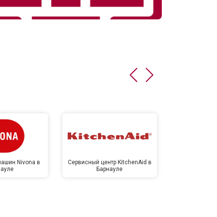
ашин Nivona в
Сервисный центр KitchenAid в
Сервисный 
науле
Барнауле
Бар