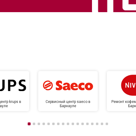
ентр krups в
Сервисный центр saeco в
Ремонт кофем
ауле
Барнауле
Бар