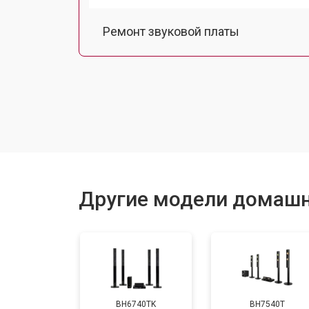
Ремонт звуковой платы
Ремонт платы управления (восстан
Замена динамика
Ремонт блока питания
Другие модели домашн
Ремонт Bluetooth-систем
BH6740TK
BH7540T