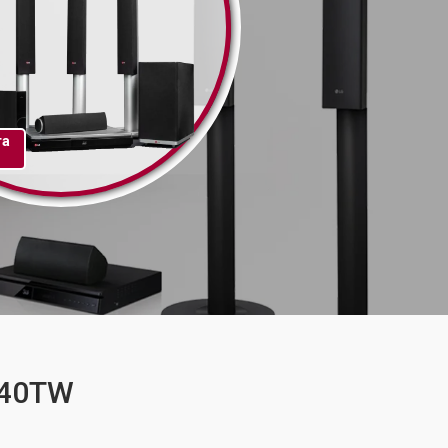
та
540TW