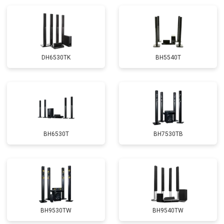
DH6530TK
BH5540T
BH6530T
BH7530TB
BH9530TW
BH9540TW