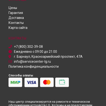
Духовой шкаф
Ремонт домашнего кинотеатра LG в
Омске
Цены
Робот-пылесос
Ремонт домашнего кинотеатра LG в
Красноярске
Гарантия
Пылесос
Ремонт домашнего кинотеатра LG в
Перми
Доставка
Проектор
Ремонт домашнего кинотеатра LG в
Ульяновске
Контакты
Посудомоечная машина
Ремонт домашнего кинотеатра LG в
Кирове
Карта сайта
Монитор
Ремонт домашнего кинотеатра LG в
Москве
Микроволновая печь
Ремонт домашнего кинотеатра LG в
Санкт-Петербурге
Кондиционер
КОНТАКТЫ
Камера видеонаблюдения
+7 (800) 302-39-08
Ежедневно с 09:00 до 21:00
г. Барнаул, Красноармейский проспект, 47А
info@servicecenter-lg.ru
Политика конфиденциальности
Способы оплаты
Наш центр специализируется на ремонте и техническом
обслуживании устройств LG. Хотя мы и не представляем